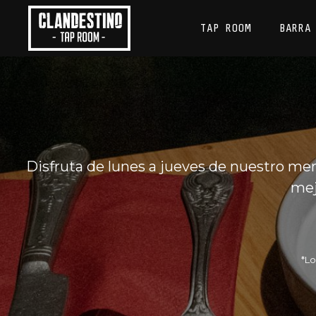
Saltar
al
TAP ROOM
BARRA
contenido
Disfruta de lunes a jueves de nuestro menú
mej
*Lo