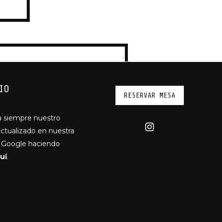
IO
RESERVAR MESA
a siempre nuestro
actualizado en nuestra
e Google haciendo
uí
.