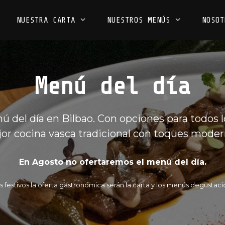
NUESTRA CARTA
NUESTROS MENÚS
NOSOT
Menú del día
 del día en Bilbao. Con opciones para todos los
or cocina vasca tradicional con toques moder
En Agosto no ofertaremos el menú del día.
s festivos la oferta gastronómica serán la carta y los menús degustaci