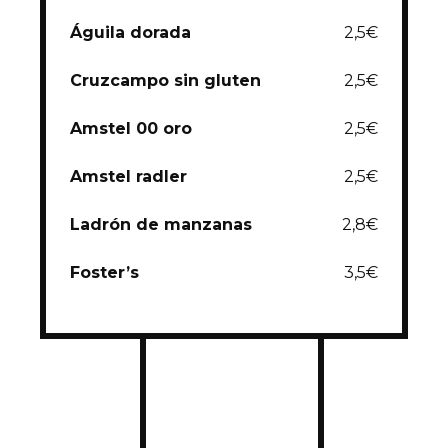
Águila dorada
2,5€
Cruzcampo sin gluten
2,5€
Amstel 00 oro
2,5€
Amstel radler
2,5€
Ladrón de manzanas
2,8€
Foster’s
3,5€