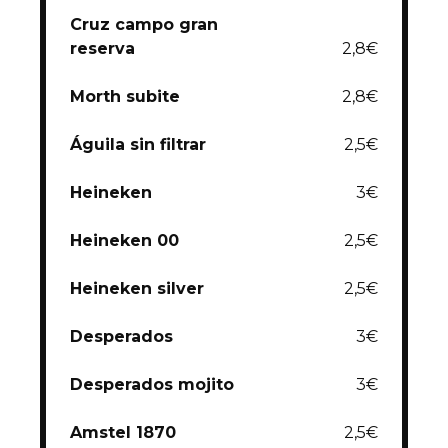
Cruz campo gran
reserva
2,8€
Morth subite
2,8€
Águila sin filtrar
2,5€
Heineken
3€
Heineke
n 00
2,5€
Heineken silver
2,5€
Desperados
3€
Desperados mojito
3€
Amstel 1870
2,5€