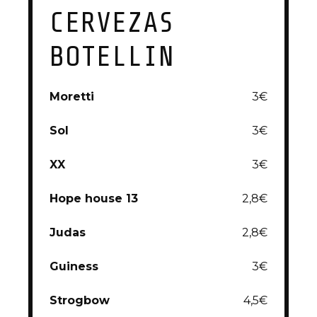
CERVEZAS
BOTELLIN
Moretti
3€
Sol
3€
XX
3€
Hope house 13
2,8€
Judas
2,8€
Guiness
3€
Strogbow
4,5€